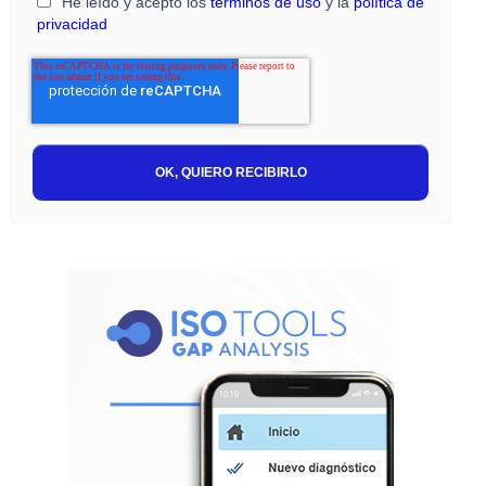
He leído y acepto los
términos de uso
y la
política de
privacidad