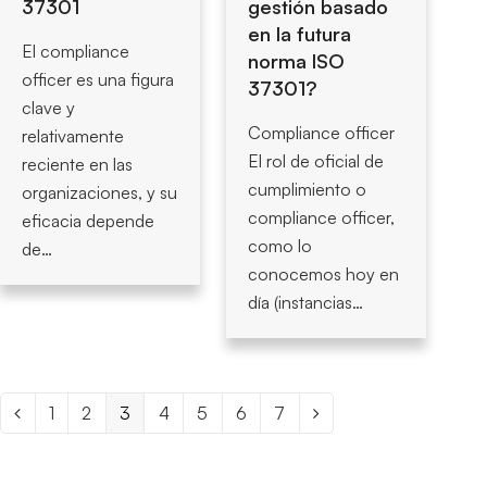
37301
gestión basado
en la futura
El compliance
norma ISO
officer es una figura
37301?
clave y
Compliance officer
relativamente
El rol de oficial de
reciente en las
cumplimiento o
organizaciones, y su
compliance officer,
eficacia depende
como lo
de…
conocemos hoy en
día (instancias…
Page
1
Page
2
Page
3
Page
4
Page
5
Page
6
Page
7
Anterior
Siguiente